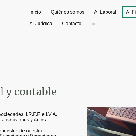
Inicio
Quiénes somos
A. Laboral
A. F
A. Jurídica
Contacto
l y contable
ciedades, I.R.P.F. e I.V.A.
Transmisiones y Actos
impuestos de nuestro